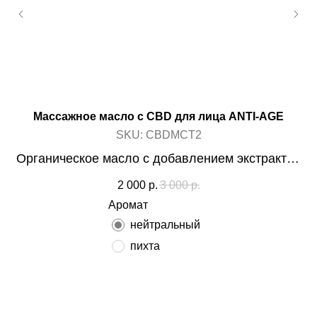
Массажное масло с CBD для лица ANTI-AGE
SKU:
CBDMCT2
Органическое масло с добавлением экстрактов
лекарственных трав и Фитоканнабноидов CBD
2 000
р.
3 000
р.
(уникальная формула E&L), 10 мл. БЕЗ ТГК.
Аромат
нейтральный
пихта